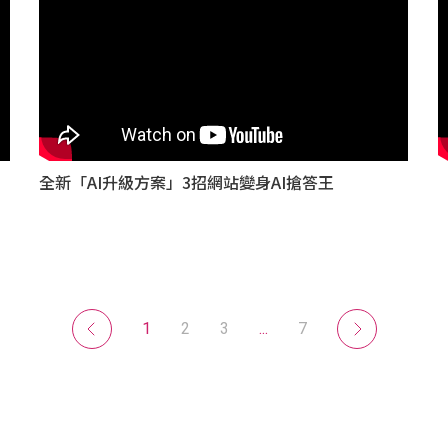
全新「AI升級方案」3招網站變身AI搶答王
1
2
3
...
7