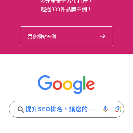
多元產業全方位打造，
超過300件品牌案例！
更多網站案例
提
升
S
E
O
排
名
，
讓
您
的
網
站
輕
鬆
領
先
競