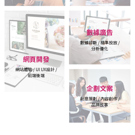
數據廣告
數據診斷 / 精準投放 /
分析優化
網頁開發
網站體驗 / UI UX設計 /
前端後端
企劃文案
創意策劃 / 內容創作 /
品牌故事