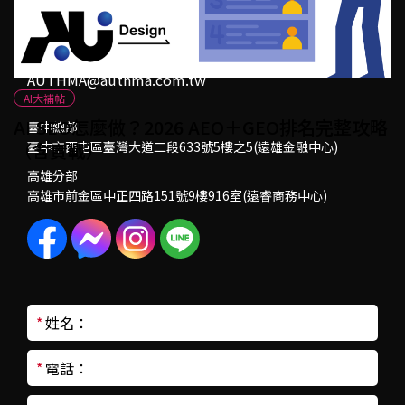
真相
信箱
AUTHMA@authma.com.tw
AI大補帖
AI SEO怎麼做？2026 AEO＋GEO排名完整攻略
臺中總部
（含實戰）
臺中市西屯區臺灣大道二段633號5樓之5(遠雄金融中心)
高雄分部
高雄市前金區中正四路151號9樓916室(遠睿商務中心)
*
姓名：
*
電話：