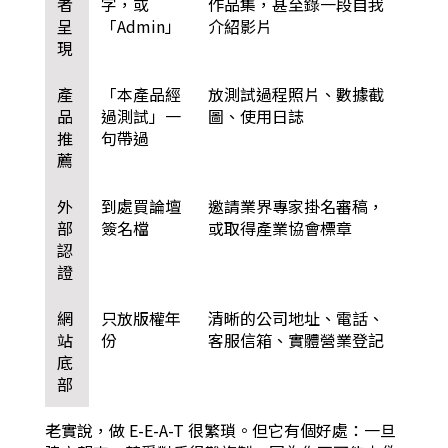
者
字，或
作品集，甚至錄一段自我
呈
「Admin」
介紹影片
現
產
「本產品經
放測試過程照片、數據截
品
過測試」一
圖、使用日誌
推
句帶過
薦
外
到處買論壇
邀請業界專家掛名審稿，
部
簽名檔
或取得產業協會標章
認
證
網
只放版權年
清晰的公司地址、電話、
站
份
客服信箱、實體營業登記
底
部
老實說，做 E-E-A-T 很繁瑣。但它有個好處：一旦