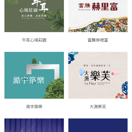
牛耳心境莊園
富騰赫裡富
澔宇築樂
大漁樂芙