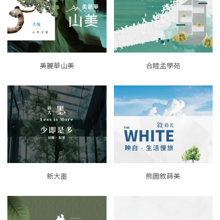
美麗華山美
合睦孟學苑
新大墨
熊圖敘蒔美