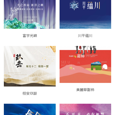
富宇光嶼
川平蘊川
美麗華甜柿
栩安玖嶽