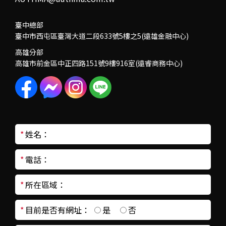
臺中總部
臺中市西屯區臺灣大道二段633號5樓之5(遠雄金融中心)
高雄分部
高雄市前金區中正四路151號9樓916室(遠睿商務中心)
*
姓名：
*
電話：
*
所在區域：
*
目前是否有網址：
是
否