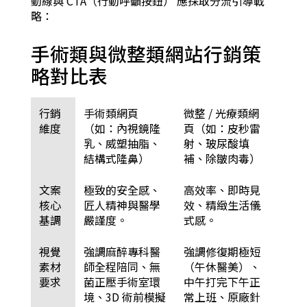
動線與 CTA（行動呼籲按鈕） 應採取分流引導戰
略：
手術類與微整類網站行銷策
略對比表
行銷
手術類網頁
微整 / 光療類網
維度
（如：內視鏡隆
頁（如：皮秒雷
乳、威塑抽脂、
射、玻尿酸填
結構式隆鼻）
補、除皺肉毒）
文案
極致的安全感、
高效率、即時見
核心
匠人精神與醫學
效、精緻生活儀
基調
嚴謹度。
式感。
視覺
強調麻醉專科醫
強調修復期極短
素材
師全程陪同、無
（午休醫美）、
要求
菌正壓手術室環
中午打完下午正
境、3D 術前模擬
常上班、原廠針