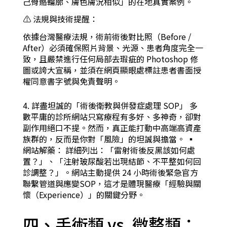
己骨骼輪廓、膚色膚況相似」的在地真實案例。
⚠️ 法規與技術提醒：
依據台灣醫療法規，術前術後對比照（Before /
After）必須確保照片背景、光源、患者角度完全一
致，且嚴禁進行任何局部去瑕疵的 Photoshop 修
圖或誇大宣稱，並須在網頁顯眼處標註患者書面授
權同意書字號與免責聲明。
4. 詳盡坦誠的「術後衛教與併發症處理 SOP」 多
數平庸的診所網站只寫療程有多好、多神奇，卻對
副作用絕口不提。然而，真正能打動中高端高資產
族群的，反而是你對「風險」的坦誠與擔當。 ▪︎
網站解藥： 詳細列出：「雷射術後反黑該如何處
置？」、「注射玻尿酸若出現結節、不平整如何回
診調整？」。網站主動提供 24 小時術後緊急官方
聯繫管道與應變SOP，這才是體現醫療「經驗與關
懷（Experience）」的關鍵分野。
四、手術類 vs. 微整類：