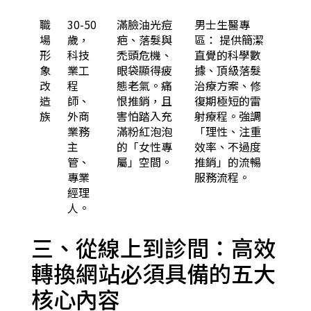
職
30-50
滿臉油光痘
男士生醫專
場
歲，
疤、落髮與
區： 提供簡潔
形
科技
禿頭危機、
直覺的科學數
象
業工
眼袋顯得疲
據、頂級落髮
改
程
態老氣。痛
治療方案、修
造
師、
恨推銷，且
復期極短的雷
族
外商
害怕踏入充
射療程。強調
業務
滿粉紅泡泡
「理性、注重
主
的「女性專
效率、不過度
管、
屬」空間。
推銷」的流暢
專業
服務流程。
經理
人。
三、從線上到診間：高效
轉換網站必須具備的五大
核心內容