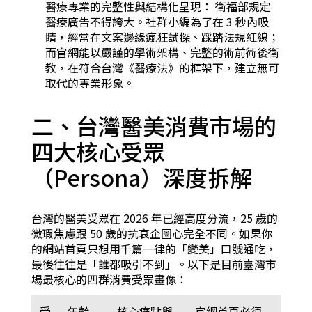
醫療專業的完整性與結構化呈現： 衛福部規定
醫療廣告不得誇大。社群小編為了在 3 秒內吸
睛，經常在文案邊緣瘋狂試探、踩踏法規紅線；
而官網能以嚴謹的學術架構、完整的術前術後衛
教，在符合台灣《醫療法》的框架下，建立無可
取代的專業形象。
二、台灣醫美消費市場的
四大核心受眾
（Persona）深度拆解
台灣的醫美受眾在 2026 年已經高度分流，25 歲的
微瑕焦慮跟 50 歲的抗衰企圖心完全不同。如果你
的網站首頁只想用千篇一律的「變美」口號通吃，
最後往往是「誰都吸引不到」。以下是目前臺灣市
場最核心的四群消費受眾畫像：
受
年齡
核心痛點與
官網首頁必須