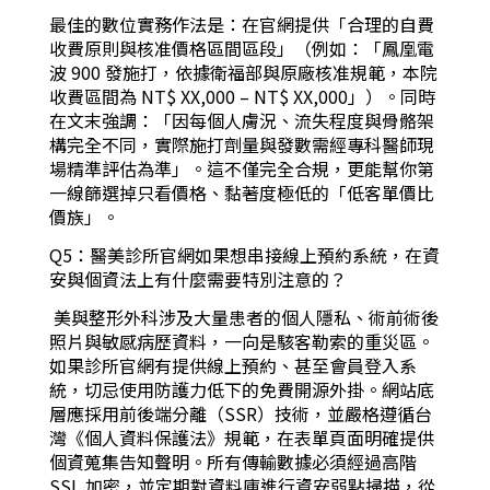
最佳的數位實務作法是：在官網提供「合理的自費
收費原則與核准價格區間區段」（例如：「鳳凰電
波 900 發施打，依據衛福部與原廠核准規範，本院
收費區間為 NT$ XX,000 – NT$ XX,000」）。同時
在文末強調：「因每個人膚況、流失程度與骨骼架
構完全不同，實際施打劑量與發數需經專科醫師現
場精準評估為準」。這不僅完全合規，更能幫你第
一線篩選掉只看價格、黏著度極低的「低客單價比
價族」。
Q5：醫美診所官網如果想串接線上預約系統，在資
安與個資法上有什麼需要特別注意的？
美與整形外科涉及大量患者的個人隱私、術前術後
照片與敏感病歷資料，一向是駭客勒索的重災區。
如果診所官網有提供線上預約、甚至會員登入系
統，切忌使用防護力低下的免費開源外掛。網站底
層應採用前後端分離（SSR）技術，並嚴格遵循台
灣《個人資料保護法》規範，在表單頁面明確提供
個資蒐集告知聲明。所有傳輸數據必須經過高階
SSL 加密，並定期對資料庫進行資安弱點掃描，從