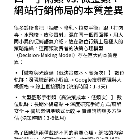
網站行銷佈局的本質差異
很多診所會把「抽脂、隆乳、拉皮手術」跟「打肉
毒、水飛梭、皮秒雷射」混在同一個頁面裡，用大
同小異的促銷語氣介紹，這在數位行銷上是極大的
策略錯誤。這兩類消費者的決策心理模型
（Decision-Making Model）存在巨大的本質差
異：
▪︎【微整與光療類（低決策成本、高頻次）】 數位
軌跡：發現臉部微小瑕疵 ➔ Google搜尋原理與大
概價格 ➔ 線上直接預約 (決策時間：1-3天)
▪︎ 大型整形手術類（高決策成本、低頻次）】 數
位軌跡：長期外貌痛點 ➔ 深度研究手術方式/麻醉
安全 ➔ 醫師案例地毯式比較 ➔ 實體諮詢與多方評
估 (決策時間：3-6個月)
為了因應這兩種截然不同的消費心理，網站的內容