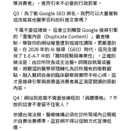
導消費者」，進而引來不必要的行政罰單。
Q3：為了衝 Google SEO 排名，我們可以大量複製
或改寫其他醫學百科的科普文章嗎？
千萬不要這樣做。 這會立刻觸發 Google 搜尋引擎
的「重複內容（Duplicate Content）」審查機
制，導致你的網站權重遭到毀滅性調降。更嚴重的
是，在 2026 年的 AI 搜尋（GEO）時代，這完全違
背了 E-E-A-T 中的「獨特經驗與專業性」。正確的
做法是：由診所院長或主治醫+ 師親自執筆或審
稿，將艱澀的醫學原理轉化為診所獨有的衛教觀
點，融入醫師自身的臨床觀察與實際手術心得，這
才是搜尋引擎與高價值消費者真正渴望閱讀的原創
內容。
Q4：網站到底需不需要放療程的「具體價格」？不
放的話會不會留不住客人？
依據台灣法規，醫療機構必須在診所現場內公開揭
示自費收費標準，且官網不得以促銷方式宣傳低
價。