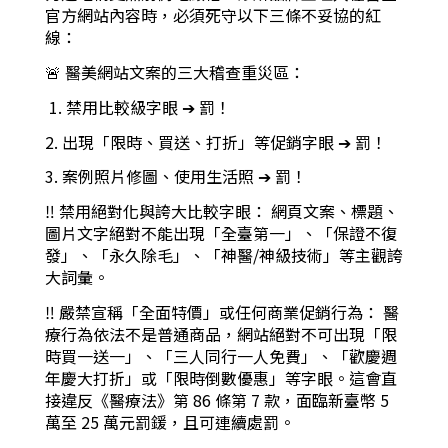
官方網站內容時，必須死守以下三條不妥協的紅
線：
🚨 醫美網站文案的三大稽查重災區：
1. 禁用比較級字眼 ➔ 罰！
2. 出現「限時、買送、打折」等促銷字眼 ➔ 罰！
3. 案例照片修圖、使用生活照 ➔ 罰！
‼︎ 禁用絕對化與誇大比較字眼： 網頁文案、標題、
圖片文字絕對不能出現「全臺第一」、「保證不復
發」、「永久除毛」、「神醫/神級技術」等主觀誇
大詞彙。
‼︎ 嚴禁宣稱「全面特價」或任何商業促銷行為： 醫
療行為依法不是普通商品，網站絕對不可出現「限
時買一送一」、「三人同行一人免費」、「歡慶週
年慶大打折」或「限時倒數優惠」等字眼。這會直
接違反《醫療法》第 86 條第 7 款，面臨新臺幣 5
萬至 25 萬元罰鍰，且可連續處罰。