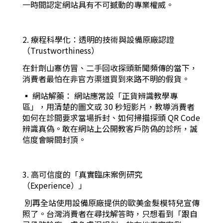
一時間認定網站具有不可撼動的專業權威。
2. 療程科學化：透明的技術與設備原廠認證
（Trustworthiness）
在針劑山寨仿冒、二手回收探頭新聞頻傳的當下，
消費者最怕在非官方渠道買到來路不明的假貨。
▪︎ 網站解藥： 網站應常設「正貨辨識教學專
區」，用清楚的圖文或 30 秒短影片，教導消費者
如何在診間要求當場拆封、如何掃描探頭 QR Code
辨識真偽。敢在網站上公開教客戶防偽的診所，誠
信度會瞬間封頂。
3. 高可信度的「真實臨床案例研究
（Experience）」
別再全站使用設備原廠提供的歐美金髮模特兒宣傳
照了。台灣消費者在尋找解答時，只想看到「跟自