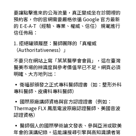
要讓點擊進來的公海流量，真正變成坐在診間裡的
預約客，你的官網需要嚴格依循 Google 官方最新
的 E-E-A-T（經驗、專業、權威、信任） 規範進行
信任佈局：
1. 拒絕罐頭履歷：醫師團隊的「真權威
（Authoritativeness）」
不要只在網站上寫「某某醫學會會員」，這在臺灣
醫美市場的辨識度與參考價值早已不足。網頁必須
明確、大方地列出：
▪︎ 衛福部頒發之正式專科醫師證書（如：整形外科
專科醫師、皮膚科專科醫師）
▪︎ 國際原廠講師資格與官方認證證書（例如：
Thermage FLX 鳳凰電波原廠認證醫師、美國音波
認證資格）
▪︎ 醫師個人的國際學術論文發表、參與亞洲或歐美
年會的演講紀錄。這能讓搜尋引擎與高知識讀者第