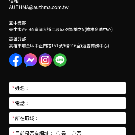
信箱
AUTHMA@authma.com.tw
臺中總部
臺中市西屯區臺灣大道二段633號5樓之5(遠雄金融中心)
高雄分部
高雄市前金區中正四路151號9樓916室(遠睿商務中心)
*
姓名：
*
電話：
*
所在區域：
*
目前是否有網址：
是
否