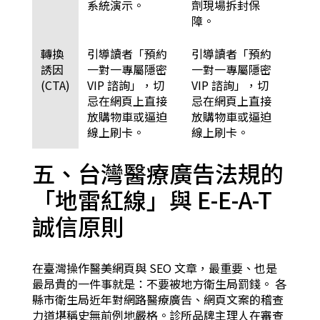
系統演示。
劑現場拆封保
障。
轉換
引導讀者「預約
引導讀者「預約
誘因
一對一專屬隱密
一對一專屬隱密
(CTA)
VIP 諮詢」，切
VIP 諮詢」，切
忌在網頁上直接
忌在網頁上直接
放購物車或逼迫
放購物車或逼迫
線上刷卡。
線上刷卡。
五、台灣醫療廣告法規的
「地雷紅線」與 E-E-A-T
誠信原則
在臺灣操作醫美網頁與 SEO 文章，最重要、也是
最昂貴的一件事就是：不要被地方衛生局罰錢。 各
縣市衛生局近年對網路醫療廣告、網頁文案的稽查
力道堪稱史無前例地嚴格。診所品牌主理人在審查