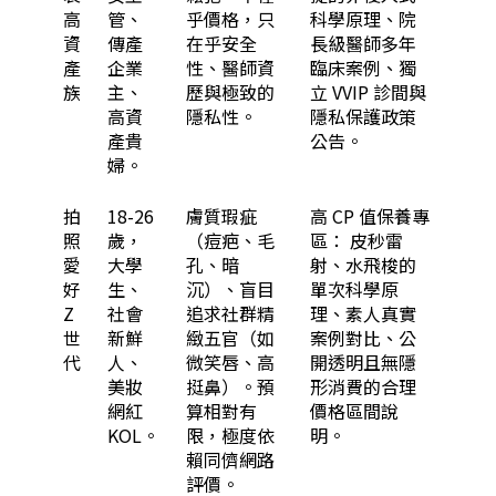
高
管、
乎價格，只
科學原理、院
資
傳產
在乎安全
長級醫師多年
產
企業
性、醫師資
臨床案例、獨
族
主、
歷與極致的
立 VVIP 診間與
高資
隱私性。
隱私保護政策
產貴
公告。
婦。
拍
18-26
膚質瑕疵
高 CP 值保養專
照
歲，
（痘疤、毛
區： 皮秒雷
愛
大學
孔、暗
射、水飛梭的
好
生、
沉）、盲目
單次科學原
Z
社會
追求社群精
理、素人真實
世
新鮮
緻五官（如
案例對比、公
代
人、
微笑唇、高
開透明且無隱
美妝
挺鼻）。預
形消費的合理
網紅
算相對有
價格區間說
KOL。
限，極度依
明。
賴同儕網路
評價。