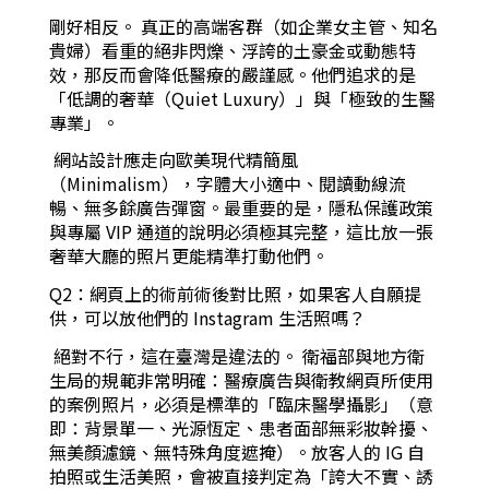
剛好相反。 真正的高端客群（如企業女主管、知名
貴婦）看重的絕非閃爍、浮誇的土豪金或動態特
效，那反而會降低醫療的嚴謹感。他們追求的是
「低調的奢華（Quiet Luxury）」與「極致的生醫
專業」。
網站設計應走向歐美現代精簡風
（Minimalism），字體大小適中、閱讀動線流
暢、無多餘廣告彈窗。最重要的是，隱私保護政策
與專屬 VIP 通道的說明必須極其完整，這比放一張
奢華大廳的照片更能精準打動他們。
Q2：網頁上的術前術後對比照，如果客人自願提
供，可以放他們的 Instagram 生活照嗎？
絕對不行，這在臺灣是違法的。 衛福部與地方衛
生局的規範非常明確：醫療廣告與衛教網頁所使用
的案例照片，必須是標準的「臨床醫學攝影」（意
即：背景單一、光源恆定、患者面部無彩妝幹擾、
無美顏濾鏡、無特殊角度遮掩）。放客人的 IG 自
拍照或生活美照，會被直接判定為「誇大不實、誘