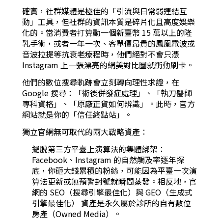
確實，社群媒體是極佳的「引流與日常弱連結互
動」工具，但社群的資訊本質是碎片化且高度娛樂
化的。當消費者打算動一個新臺幣 15 萬以上的隆
乳手術，或者一年一次、客單價昂貴的鳳凰電波或
音波拉提等抗衰老療程時，他們絕對不會只憑
Instagram 上一張漂亮的網美對比圖就衝動刷卡。
他們的數位搜尋軌跡會立刻轉向理性求證，在
Google 搜尋：「術後併發症處理」、「執刀醫師
專科資格」、「原廠正貨如何辨識」。此時，官方
網站就是你的「信任終點站」。
獨立官網無可取代的兩大戰略資產：
擺脫第三方平臺上演算法的集體綁架：
Facebook、Instagram 的自然觸及率逐年探
底，你砸大錢累積的粉絲，可能因為平臺一次演
算法更新或無預警封號就瞬間蒸發。相反地，官
網的 SEO（搜尋引擎最佳化）與 GEO（生成式
引擎最佳化） 資產是永久屬於診所的自有數位
房產（Owned Media）。