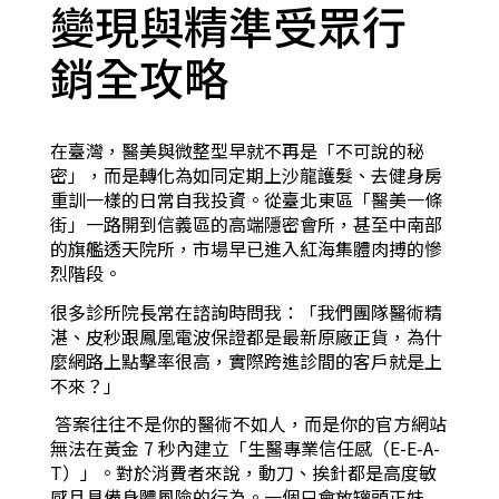
變現與精準受眾行
銷全攻略
在臺灣，醫美與微整型早就不再是「不可說的秘
密」，而是轉化為如同定期上沙龍護髮、去健身房
重訓一樣的日常自我投資。從臺北東區「醫美一條
街」一路開到信義區的高端隱密會所，甚至中南部
的旗艦透天院所，市場早已進入紅海集體肉搏的慘
烈階段。
很多診所院長常在諮詢時問我：「我們團隊醫術精
湛、皮秒跟鳳凰電波保證都是最新原廠正貨，為什
麼網路上點擊率很高，實際跨進診間的客戶就是上
不來？」
答案往往不是你的醫術不如人，而是你的官方網站
無法在黃金 7 秒內建立「生醫專業信任感（E-E-A-
T）」。對於消費者來說，動刀、挨針都是高度敏
感且具備身體風險的行為。一個只會放罐頭正妹