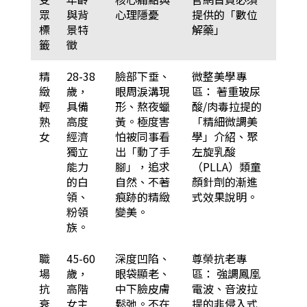
眾
與背
心理隱憂
提供的「數位
標
景特
解藥」
籤
徵
精
28-38
臉部下垂、
微整美學專
緻
歲，
眼周淚溝現
區： 著重玻尿
輕
具備
形、熬夜蠟
酸/肉毒拉提的
熟
高度
黃。極度害
「精細微調美
女
經濟
怕被同事看
學」介紹、聚
獨立
出「動了手
左旋乳酸
能力
腳」，追求
（PLLA）類童
的白
自然、不著
顏針劑的漸進
領、
痕跡的精緻
式效果說明。
粉領
變美。
族。
職
45-60
深度凹陷、
尊榮抗老專
場
歲，
眼袋顯老、
區： 強調鳳凰
抗
高階
中下臉皮膚
電波、音波拉
衰
女主
鬆弛。不在
提的非侵入式