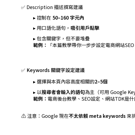
✅ Description 描述撰寫建議
▸ 控制在
50–160 字元內
▸ 用口語化語句，
吸引用戶點擊
▸ 包含關鍵字，但不要堆疊
範例：
「本篇教學帶你一步步設定電商網站SEO
✅ Keywords 關鍵字設定建議
▸ 選擇與本頁內容高度相關的
2–5個
▸ 以
搜尋者會輸入的語句
為主（可用
Google Ke
範例：
電商後台教學、SEO設定、網站TDK是
⚠️ 注意：Google 現在
不太依賴 meta keywords
來排